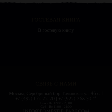
ГОСТЕВАЯ КНИГА
Яна
В гостевую книгу
Ресторан на воде выглядит необычно, поэтому
с удовольствием посетили всей...
СВЯЗЬ С НАМИ
Москва, Серебряный бор Таманская ул. 46 с. 1
+7 (495) 152-22-20 | +7 (925) 268-30-**
Пон - Пт: 12:00 - 23:00
Суб - Вс: 11:00 - 24:00
info@pomestie-park.com