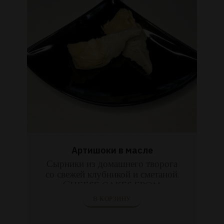
Артишоки в масле
Сырники из домашнего творога
со свежей клубникой и сметаной.
Cheese cakes from
cottage ...
В КОРЗИНУ