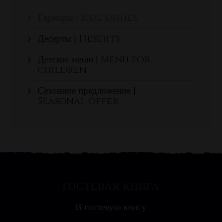
Гарниры | Side dishes
Десерты | Deserts
Детское меню | Menu for
children
Сезонное предложение |
Seasonal offer
ГОСТЕВАЯ КНИГА
Яна
В гостевую книгу
Ресторан на воде выглядит необычно, поэтому