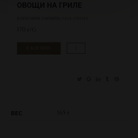
ОВОЩИ НА ГРИЛЕ
КАТЕГОРИЯ:
ГАРНИРЫ | SIDE DISHES
170 г/g
Количество
В КОРЗИНУ
товара
Овощи
на
гриле
165 г
ВЕС