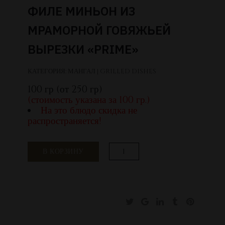
ФИЛЕ МИНЬОН ИЗ
МРАМОРНОЙ ГОВЯЖЬЕЙ
ВЫРЕЗКИ «PRIME»
КАТЕГОРИЯ:
МАНГАЛ | GRILLED DISHES
100 гр (от 250 гр)
(стоимость указана за 100 гр.)
На это блюдо скидка не
распространяется!
Количество
В КОРЗИНУ
товара
Филе
Миньон
из
мраморной
говяжьей
вырезки
«Prime»