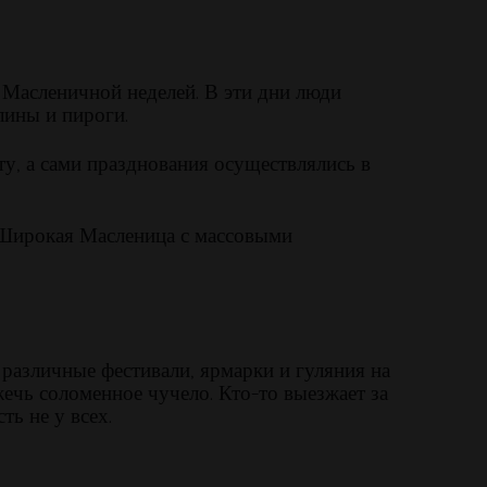
д Масленичной неделей. В эти дни люди
лины и пироги.
ту, а сами празднования осуществлялись в
а Широкая Масленица с массовыми
 различные фестивали, ярмарки и гуляния на
ечь соломенное чучело. Кто-то выезжает за
ь не у всех.