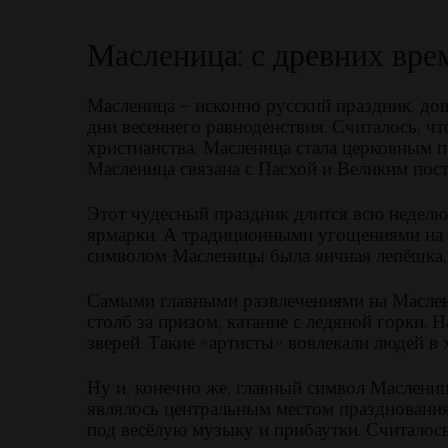
Масленица: с древних вре
Масленица – исконно русский праздник, дош
дни весеннего равноденствия. Считалось, ч
христианства, Масленица стала церковным п
Масленица связана с Пасхой и Великим пост
Этот чудесный праздник длится всю неделю.
ярмарки. А традиционными угощениями на Ма
символом Масленицы была яичная лепёшка, 
Самыми главными развлечениями на Маслениц
столб за призом, катание с ледяной горки.
зверей. Такие «артисты» вовлекали людей в
Ну и, конечно же, главный символ Маслени
являлось центральным местом празднования.
под весёлую музыку и прибаутки. Считалось,