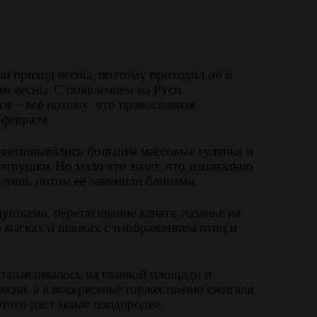
ли приход весны, поэтому проходил он в
ам весны. С появлением на Руси
я – всё потому, что православная
 февраля.
ганизовывались большие массовые гулянья и
трушки. Но мало кто знает, что изначально
 лишь потом её заменили блинами.
ушками, перетягивание каната, лазанье на
в масках и шапках с изображением птиц и
танавливалось на главной площади и
сни, а в воскресенье торжественно сжигали
этого даст земле плодородие.