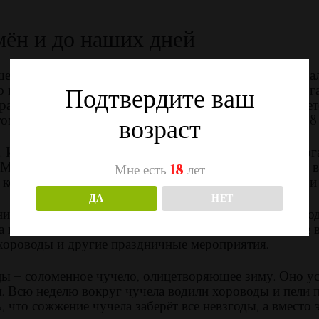
мён и до наших дней
едший до нас сквозь века: именно так славяне встреча
то в это время боги зимы отдают бразды правления бог
Подтвердите ваш
раздником. Теперь дата проведения каждый год меняетс
ом. В 2018 году Масленица будет проходить с 12 по 18
возраст
 Испокон веков его отмечали весело и с размахом. Ор
сленицу всегда считались блины, оладьи, пироги и ва
Мне есть
18
лет
которая своим жёлтым цветом олицетворяла солнце, и
ДА
НЕТ
у считались кулачные бои, катания на санях, бои под
 На городских гуляньях всегда присутствовали ряженые 
 хороводы и другие праздничные мероприятия.
цы – соломенное чучело, олицетворяющее зиму. Оно ус
 Всю неделю вокруг чучела водили хороводы и пели пе
 что сожжение чучела заберёт все невзгоды, а вместо 