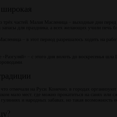
и широкая
 из трёх частей. Малая Масленица – выходные дни пере
 запасы для праздника, а всех желающих учили печь б
Масленица – в этот период разрешалось ходить на рабо
е «Разгуляй» – с этого дня вплоть до воскресенья шл
хороводами.
традиции
что отмечали на Руси. Конечно, в городах организуют
ом мало мест, где можно прокатиться на санях или сж
гуляниях и народных забавах, но такая возможность ест
цу?