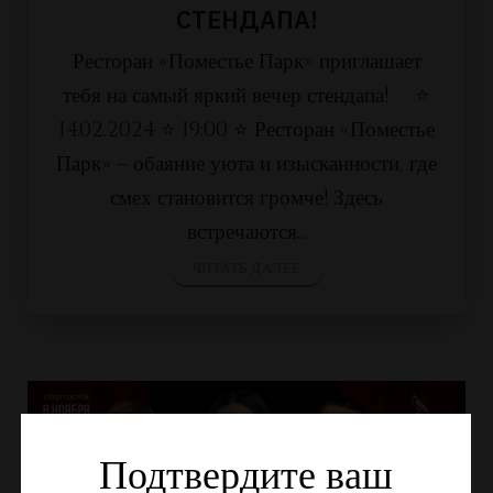
СТЕНДАПА!
Ресторан «Поместье Парк» приглашает
тебя на самый яркий вечер стендапа! ⠀ ⭐
14.02.2024 ⭐ 19:00 ⭐ Ресторан «Поместье
Парк» – обаяние уюта и изысканности, где
смех становится громче! Здесь
встречаются...
ЧИТАТЬ ДАЛЕЕ
Подтвердите ваш