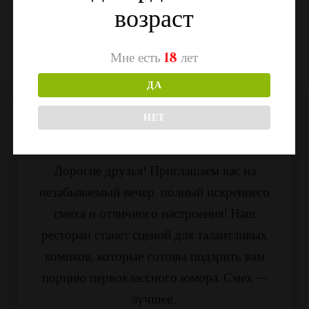
возраст
Мне есть
18
лет
ДА
03.11.2024
НЕТ
СТЕНДАП В РЕСТОРАНЕ
«ПОМЕСТЬЕ ПАРК»!
Дорогие друзья! Приглашаем вас на
незабываемый вечер, полный искреннего
смеха и отличного настроения! Наш
ресторан станет сценой для талантливых
комиков, которые готовы подарить вам
порцию первоклассного юмора. Смех —
лучшее...