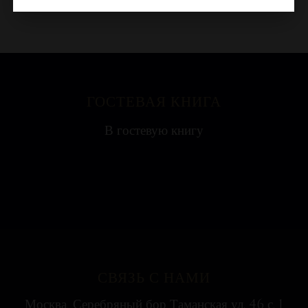
ГОСТЕВАЯ КНИГА
Яна
В гостевую книгу
Ресторан на воде выглядит необычно, поэтому
с удовольствием посетили всей...
СВЯЗЬ С НАМИ
Москва, Серебряный бор Таманская ул. 46 с. 1