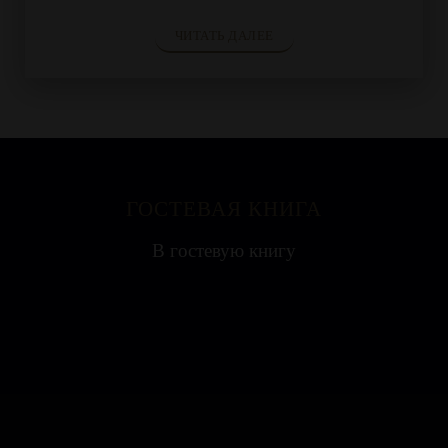
ЧИТАТЬ ДАЛЕЕ
ГОСТЕВАЯ КНИГА
Яна
В гостевую книгу
Ресторан на воде выглядит необычно, поэтому
с удовольствием посетили всей...