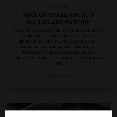
20.02.2021
МЯСНОЙ ПРАЗДНИК ДЛЯ
НАСТОЯЩИХ МУЖЧИН
Мясной праздник для настоящих мужчин
23 февраля. Накануне мы закоптим
фирменное мясо по техасски в нашем
смокере, что бы вы насладились по
настоящему превосходным вкусом
свежеприготовленного продукта. Брискет
– это…
ЧИТАТЬ ДАЛЕЕ